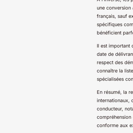
une conversion a
français, sauf 
spécifiques com
bénéficient parf
Il est important
date de délivran
respect des déma
connaître la li
spécialisées c
En résumé, la r
internationaux, 
conducteur, not
compréhension de
conforme aux ex