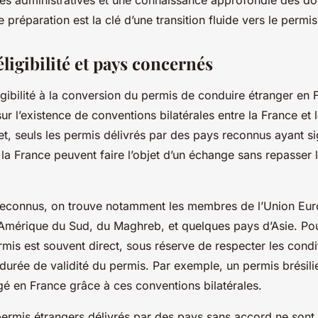
s administratives et une connaissance approfondie des d
préparation est la clé d’une transition fluide vers le permis
éligibilité et pays concernés
ligibilité à la conversion du permis de conduire étranger en
ur l’existence de conventions bilatérales entre la France et 
fet, seuls les permis délivrés par des pays reconnus ayant 
la France peuvent faire l’objet d’un échange sans repasser
reconnus, on trouve notamment les membres de l’Union Eu
d’Amérique du Sud, du Maghreb, et quelques pays d’Asie. Po
mis est souvent direct, sous réserve de respecter les condi
 durée de validité du permis. Par exemple, un permis brésil
gé en France grâce à ces conventions bilatérales.
 permis étrangers délivrés par des pays sans accord ne sont 