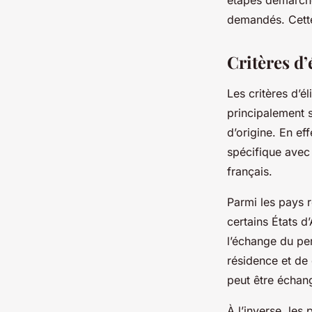
étapes démarche
demandés. Cette 
Critères d’
Les critères d’é
principalement s
d’origine. En ef
spécifique avec 
français.
Parmi les pays 
certains États 
l’échange du per
résidence et de
peut être échan
À l’inverse, les