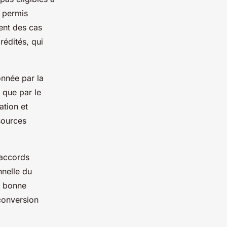
e permis
ent des cas
rédités, qui
onnée par la
 que par le
ation et
sources
 accords
nnelle du
e bonne
conversion