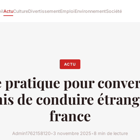
il
Actu
Culture
Divertissement
Emploi
Environnement
Société
ACTU
 pratique pour conver
is de conduire étrang
france
Admin1762158120
•
3 novembre 2025
•
8 min de lecture