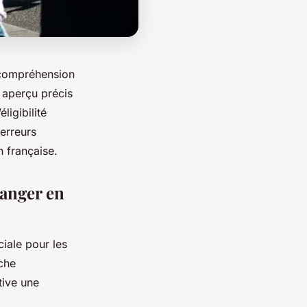
 compréhension
 aperçu précis
ligibilité
 erreurs
n française.
ranger en
iale pour les
che
tive une