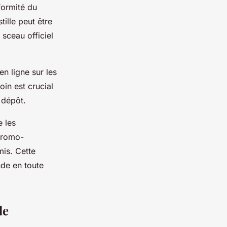
nformité du
ille peut être
 sceau officiel
en ligne sur les
oin est crucial
 dépôt.
e les
Promo-
mis. Cette
nde en toute
de