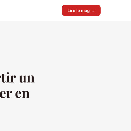
Lire le mag →
tir un
er en