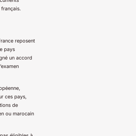
ocuments
 français.
 France reposent
le pays
signé un accord
 l’examen
ropéenne,
ur ces pays,
tions de
ien ou marocain
pas éligibles à