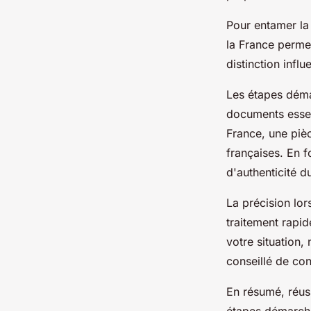
Pour entamer la 
la France permet
distinction infl
Les étapes déma
documents essent
France, une piè
françaises. En f
d'authenticité d
La précision lor
traitement rapi
votre situation,
conseillé de co
En résumé, réus