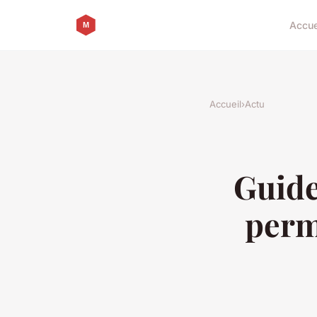
Accue
Accueil
›
Actu
Guide
perm