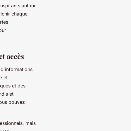
inspirants autour
nrichir chaque
rtes
our
et accès
d'informations
e et
tiques et des
ndis et
Vous pouvez
essionnels, mais