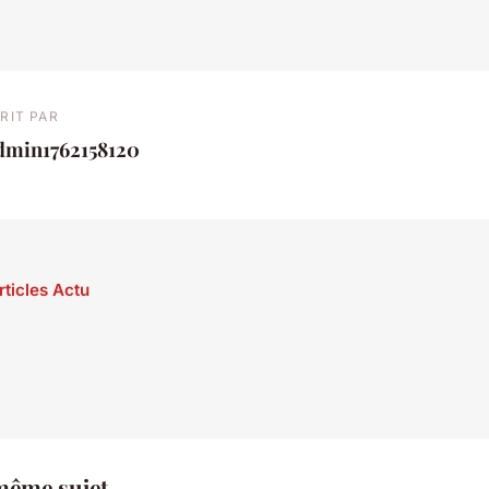
RIT PAR
dmin1762158120
rticles Actu
même sujet