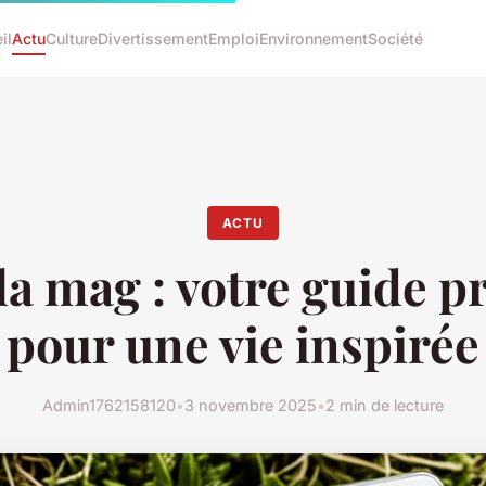
il
Actu
Culture
Divertissement
Emploi
Environnement
Société
ACTU
a mag : votre guide p
pour une vie inspirée
Admin1762158120
•
3 novembre 2025
•
2 min de lecture