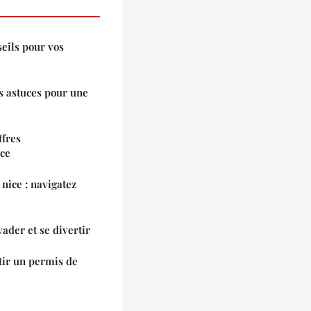
seils pour vos
s astuces pour une
ffres
ice
nice : navigatez
ader et se divertir
tir un permis de