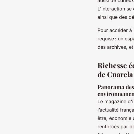
aussi de curieu
L'interaction se
ainsi que des dé
Pour accéder à 
requise : un esp
des archives, et
Richesse éd
de Cnarel
Panorama des r
environnement
Le magazine d'i
l’actualité franç
être, économie 
renforcés par de