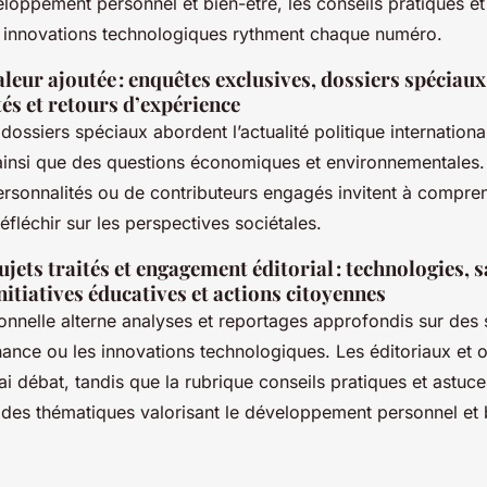
veloppement personnel et bien-être, les conseils pratiques e
es innovations technologiques rythment chaque numéro.
aleur ajoutée : enquêtes exclusives, dossiers spéciaux
és et retours d’expérience
dossiers spéciaux abordent l’actualité politique internationa
, ainsi que des questions économiques et environnementales.
ersonnalités ou de contributeurs engagés invitent à compre
réfléchir sur les perspectives sociétales.
jets traités et engagement éditorial : technologies, s
nitiatives éducatives et actions citoyennes
ionnelle alterne analyses et reportages approfondis sur de
nance ou les innovations technologiques. Les éditoriaux et 
ai débat, tandis que la rubrique conseils pratiques et astuc
des thématiques valorisant le développement personnel et b