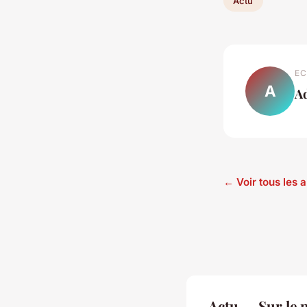
Actu
EC
A
A
← Voir tous les a
Actu — Sur le 