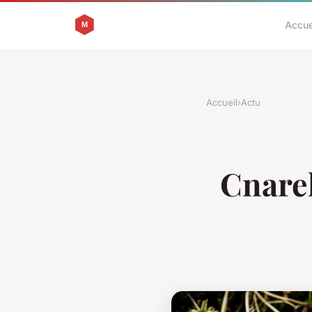
Accue
Accueil
›
Actu
Cnarel