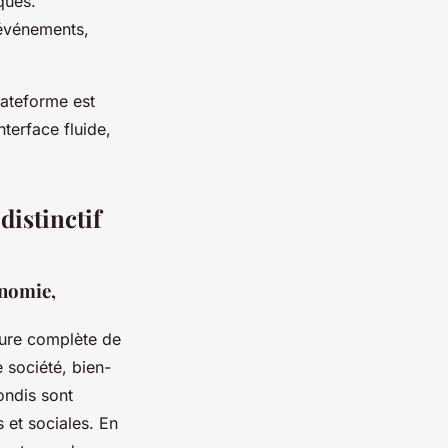
ques.
’événements,
lateforme est
terface fluide,
distinctif
onomie,
ture complète de
e société, bien-
ondis sont
 et sociales. En