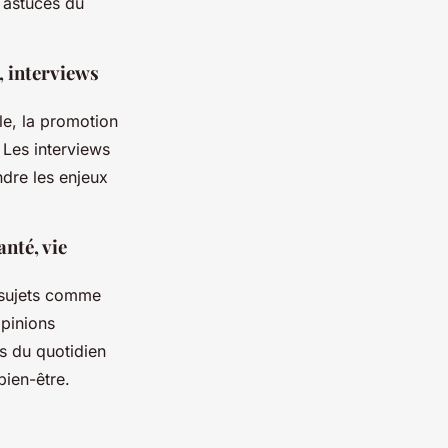
t astuces du
, interviews
le, la promotion
 Les interviews
ndre les enjeux
anté, vie
s sujets comme
opinions
es du quotidien
ien-être.