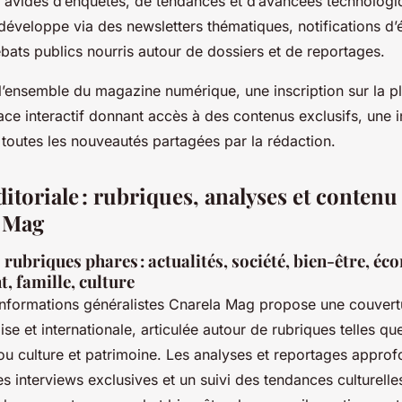
x avides d’enquêtes, de tendances et d’avancées technologi
 développe via des newsletters thématiques, notifications d
bats publics nourris autour de dossiers et de reportages.
l’ensemble du magazine numérique, une inscription sur la p
ace interactif donnant accès à des contenus exclusifs, une in
 toutes les nouveautés partagées par la rédaction.
itoriale : rubriques, analyses et contenu 
a Mag
ubriques phares : actualités, société, bien-être, éc
, famille, culture
nformations généralistes Cnarela Mag propose une couver
aise et internationale, articulée autour de rubriques telles qu
ou culture et patrimoine. Les analyses et reportages approf
s interviews exclusives et un suivi des tendances culturelles